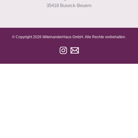
35418 Buseck-Beuern
© Copyright
2026
MiteinanderHaus GmbH. Alle Rechte vorbehalten.
Vor- und Nachname
E-Mail-Adresse